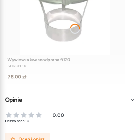
Wywiewka kwasoodporna fi120
PRODUCENT
SPIROFLEX
Cena
78,00 zł
Opinie
0.00
Liczba ocen: 0
Oceń i opisz