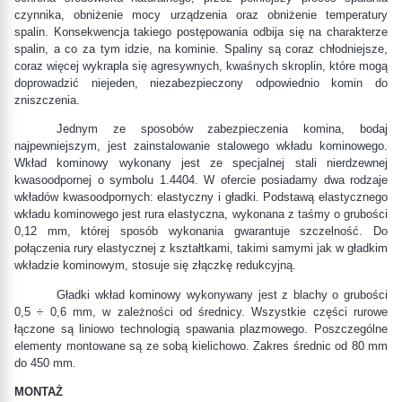
czynnika, obniżenie mocy urządzenia oraz obniżenie temperatury
spalin. Konsekwencja takiego postępowania odbija się na charakterze
spalin, a co za tym idzie, na kominie. Spaliny są coraz chłodniejsze,
coraz więcej wykrapla się agresywnych, kwaśnych skroplin, które mogą
doprowadzić niejeden, niezabezpieczony odpowiednio komin do
zniszczenia.
Jednym ze sposobów zabezpieczenia komina, bodaj
najpewniejszym, jest zainstalowanie stalowego wkładu kominowego.
Wkład kominowy wykonany jest ze specjalnej stali nierdzewnej
kwasoodpornej o symbolu 1.4404. W ofercie posiadamy dwa rodzaje
wkładów kwasoodpornych: elastyczny i gładki. Podstawą elastycznego
wkładu kominowego jest rura elastyczna, wykonana z taśmy o grubości
0,12 mm, której sposób wykonania gwarantuje szczelność. Do
połączenia rury elastycznej z kształtkami, takimi samymi jak w gładkim
wkładzie kominowym, stosuje się złączkę redukcyjną.
Gładki wkład kominowy wykonywany jest z blachy o grubości
0,5 ÷ 0,6 mm, w zależności od średnicy. Wszystkie części rurowe
łączone są liniowo technologią spawania plazmowego. Poszczególne
elementy montowane są ze sobą kielichowo. Zakres średnic od 80 mm
do 450 mm.
MONTAŻ