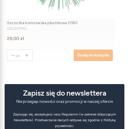
Szczotka kominiarska plastikowa fi180
PRODUCENT
SZCZOTPOL
Cena
29,00 zł
Dodaj do koszyka
szt.
Zapisz się do newslettera
Nie przegap nowości oraz promocji w naszej ofercie
Zapisując się, akceptujesz nasz Regulamin (w zakresie dotyczącym
Newslettera). Przetwarzanie danych odbywa się zgodnie z Polityką
prywatności.