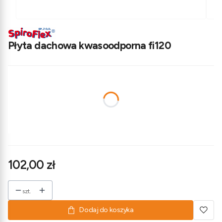
Płyta dachowa kwasoodporna fi120
Wybierz wariant produktu:
Poszczególne warianty mogą różnić się ceną
*
Rodzaj płyty
Wybierz
Cena
102,00 zł
szt.
Dodaj do koszyka