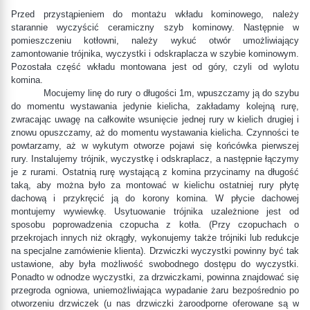
Przed przystąpieniem do montażu wkładu kominowego, należy
starannie wyczyścić ceramiczny szyb kominowy. Następnie w
pomieszczeniu kotłowni, należy wykuć otwór umożliwiający
zamontowanie trójnika, wyczystki i odskraplacza w szybie kominowym.
Pozostała część wkładu montowana jest od góry, czyli od wylotu
komina.
Mocujemy linę do rury o długości 1m, wpuszczamy ją do szybu
do momentu wystawania jedynie kielicha, zakładamy kolejną rurę,
zwracając uwagę na całkowite wsunięcie jednej rury w kielich drugiej i
znowu opuszczamy, aż do momentu wystawania kielicha. Czynności te
powtarzamy, aż w wykutym otworze pojawi się końcówka pierwszej
rury. Instalujemy trójnik, wyczystkę i odskraplacz, a następnie łączymy
je z rurami. Ostatnią rurę wystającą z komina przycinamy na długość
taką, aby można było za montować w kielichu ostatniej rury płytę
dachową i przykręcić ją do korony komina. W płycie dachowej
montujemy wywiewkę. Usytuowanie trójnika uzależnione jest od
sposobu poprowadzenia czopucha z kotła. (Przy czopuchach o
przekrojach innych niż okrągły, wykonujemy także trójniki lub redukcje
na specjalne zamówienie klienta). Drzwiczki wyczystki powinny być tak
ustawione, aby była możliwość swobodnego dostępu do wyczystki.
Ponadto w odnodze wyczystki, za drzwiczkami, powinna znajdować się
przegroda ogniowa, uniemożliwiająca wypadanie żaru bezpośrednio po
otworzeniu drzwiczek (u nas drzwiczki żaroodporne oferowane są w