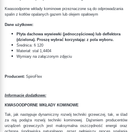
Kwasoodporne wkłady kominowe przeznaczone są do odprowadzania
spalin z kotłów opalanych gazem lub olejem opałowym
Dane użytkowe:
Płyta dachowa wywiewki (jednoczęściowa) lub deflektora
(dzielona). Proszę wybrać korzystając z pola wyboru.
Średnica: fi 120
Materiał: stal
1,4404
Wymiary na załączonym zdjęciu
Producent:
SpiroFlex
Informacje dodatkowe:
KWASOODPORNE WKŁADY KOMINOWE
Tak, jak następuje dynamiczny rozwój techniki grzewczej, tak, w ślad
za nią podąża rozwój techniki kominowej. Dążeniem producentów
urządzeń grzewczych jest maksymalna oszczędność energii oraz
ochrona środowiska naturalnego, przez pełniejszy proces spalania