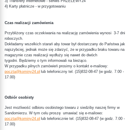
3) Transfery internetowe - serwis PRZELEWY24
4) Karty płatnicze - w przygotowaniu
Czas realizacji zamówienia
Przybliżony czas oczekiwania na realizację zamówienia wynosi 3-7 dni
roboczych.
Dokładamy wszelkich starań aby towar był dostarczany do Państwa jak
najszybciej, jednak może się zdarzyć, że w przypadku braku towaru na
magazynie czas realizacji wydłuży się nawet do dwóch
tygodni. Będziemy o tym informowali na bieżąco.
W przypadku pilnych zamówień prosimy o kontakt e-mailowy:
poczta@kominy24.pl
lub telefoniczny tel.
(15)832-08-47
(w godz. 7.00 -
17.00)
Odbiór osobisty
Jest możliwość odbioru osobistego towaru z siedziby naszej firmy w
Sandomierzu. W tym celu proszę umawiać się e-mailowo:
poczta@kominy24.pl
lub telefonicznie tel. (15)832-08-47
(w godz. 7.00 -
17.00)