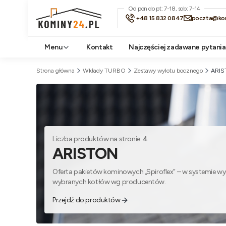
Od pon do pt: 7-18, sob: 7-14
+48 15 832 0847
poczta@kom
Menu
Kontakt
Najczęściej zadawane pytania
Strona główna
Wkłady TURBO
Zestawy wylotu bocznego
ARI
Liczba produktów na stronie:
4
ARISTON
Oferta pakietów kominowych „Spiroflex” – w systemie w
wybranych kotłów wg producentów.
Przejdź do produktów