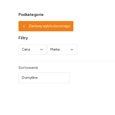
Podkategorie
Zestawy wylotu bocznego
Filtry
Cena
Marka
Koniec filtrów
Lista produktów
Sortowanie:
Domyślne