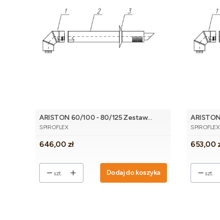
ARISTON 60/100 - 80/125 Zestaw
ARISTON 
PRODUCENT
PRODUCE
wylotu bocznego AR redukcyjny biały
wylotu b
SPIROFLEX
SPIROFLEX
nierdzew
Cena
Cena
646,00 zł
653,00 
Dodaj do koszyka
szt.
szt.