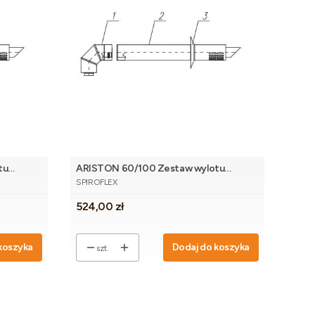
tu
ARISTON 60/100 Zestaw wylotu
PRODUCENT
bocznego AR nierdzewny
SPIROFLEX
Cena
524,00 zł
koszyka
Dodaj do koszyka
szt.