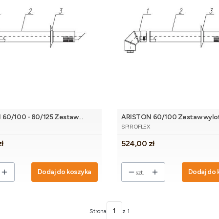
60/100 - 80/125 Zestaw
ARISTON 60/100 Zestaw wylo
NT
PRODUCENT
ocznego AR redukcyjny
bocznego AR biały
SPIROFLEX
ny
Cena
zł
524,00 zł
Dodaj do koszyka
Dodaj do 
szt.
Strona
z 1