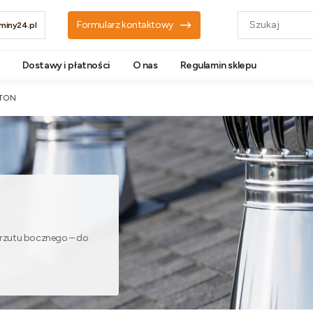
Formularz kontaktowy
iny24.pl
Dostawy i płatności
O nas
Regulamin sklepu
STON
yrzutu bocznego – do