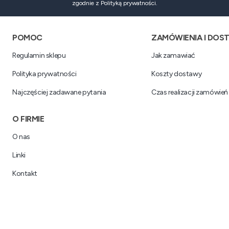
zgodnie z Polityką prywatności.
Linki w stopce
POMOC
ZAMÓWIENIA I DOS
Regulamin sklepu
Jak zamawiać
Polityka prywatności
Koszty dostawy
Najczęściej zadawane pytania
Czas realizacji zamówień
O FIRMIE
O nas
Linki
Kontakt