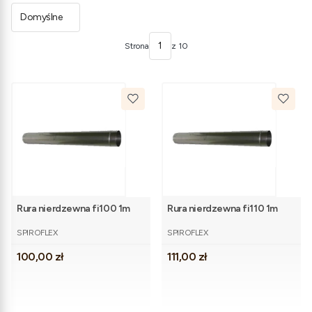
Domyślne
Strona
z 10
Rura nierdzewna fi100 1m
Rura nierdzewna fi110 1m
PRODUCENT
PRODUCENT
SPIROFLEX
SPIROFLEX
Cena
Cena
100,00 zł
111,00 zł