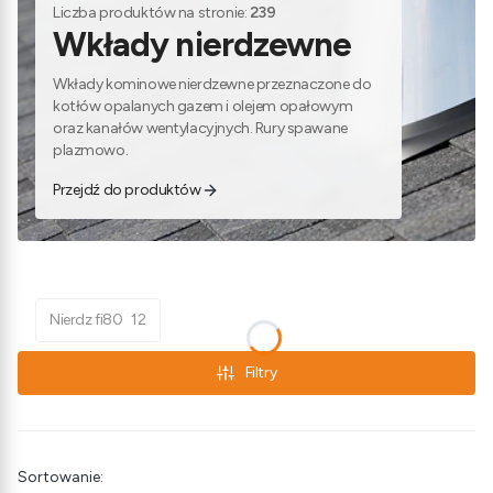
Liczba produktów na stronie:
239
Wkłady nierdzewne
Wkłady kominowe nierdzewne przeznaczone do
kotłów opalanych gazem i olejem opałowym
oraz kanałów wentylacyjnych. Rury spawane
plazmowo.
Przejdź do produktów
Nierdz fi80
12
Filtry
Lista produktów
Sortowanie: