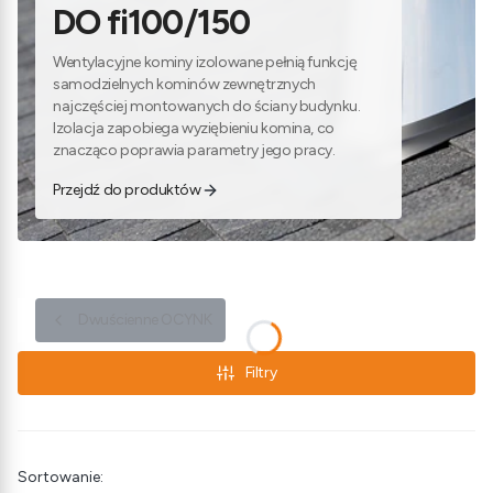
DO fi100/150
Wentylacyjne kominy izolowane pełnią funkcję
samodzielnych kominów zewnętrznych
najczęściej montowanych do ściany budynku.
Izolacja zapobiega wyziębieniu komina, co
znacząco poprawia parametry jego pracy.
Przejdź do produktów
Dwuścienne OCYNK
Filtry
Lista produktów
Sortowanie: