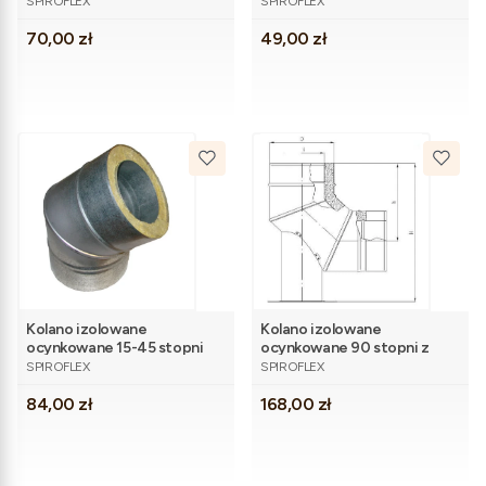
SPIROFLEX
SPIROFLEX
Cena
Cena
70,00 zł
49,00 zł
Kolano izolowane
Kolano izolowane
ocynkowane 15-45 stopni
ocynkowane 90 stopni z
PRODUCENT
PRODUCENT
fi100/150
płytą kotwową fi100/150
SPIROFLEX
SPIROFLEX
Cena
Cena
84,00 zł
168,00 zł