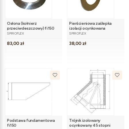
Osłona (kołnierz
Pierścieniowa zaślepka
przeciwdeszczowy) fi150
izolacji ocynkowana
PRODUCENT
PRODUCENT
fi100/150
SPIROFLEX
SPIROFLEX
Cena
Cena
83,00 zł
38,00 zł
Podstawa fundamentowa
Trójnik izolowany
fi150
ocynkowany 45 stopni
PRODUCENT
PRODUCENT