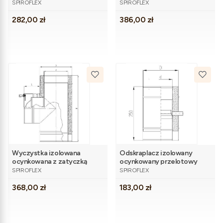
fi100/150
SPIROFLEX
SPIROFLEX
Cena
Cena
282,00 zł
386,00 zł
Wyczystka izolowana
Odskraplacz izolowany
ocynkowana z zatyczką
ocynkowany przelotowy
PRODUCENT
PRODUCENT
fi100/150
fi100/150
SPIROFLEX
SPIROFLEX
Cena
Cena
368,00 zł
183,00 zł