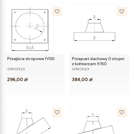
Przejście stropowe fi150
Przepust dachowy 0 stopni
z kołnierzem fi150
PRODUCENT
PRODUCENT
SPIROFLEX
SPIROFLEX
Cena
Cena
296,00 zł
384,00 zł