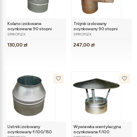
Kolano izolowane
Trójnik izolowany
ocynkowane 90 stopni
ocynkowany 90 stopni
PRODUCENT
PRODUCENT
fi100/150
fi100/150
SPIROFLEX
SPIROFLEX
Cena
Cena
130,00 zł
247,00 zł
Ustnik izolowany
Wywiewka wentylacyjna
ocynkowany fi100/150
ocynkowana fi100
PRODUCENT
PRODUCENT