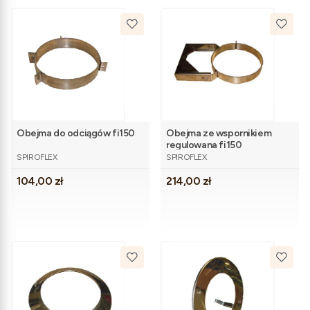
Obejma do odciągów fi150
Obejma ze wspornikiem
regulowana fi150
PRODUCENT
PRODUCENT
SPIROFLEX
SPIROFLEX
Cena
Cena
104,00 zł
214,00 zł