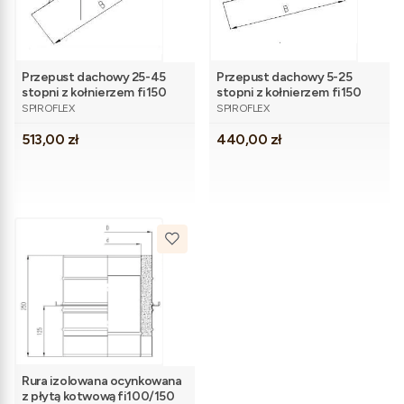
Przepust dachowy 25-45
Przepust dachowy 5-25
stopni z kołnierzem fi150
stopni z kołnierzem fi150
PRODUCENT
PRODUCENT
SPIROFLEX
SPIROFLEX
Cena
Cena
513,00 zł
440,00 zł
Rura izolowana ocynkowana
z płytą kotwową fi100/150