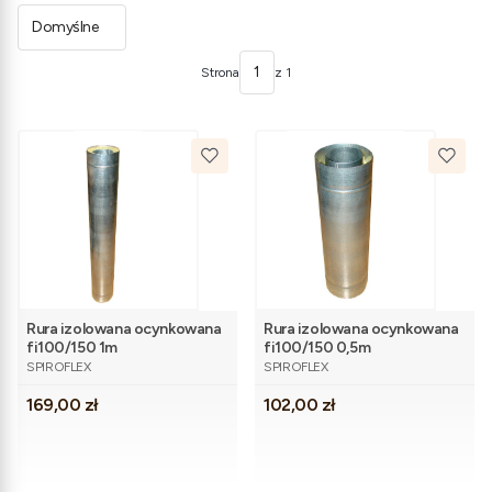
Domyślne
Strona
z 1
Rura izolowana ocynkowana
Rura izolowana ocynkowana
fi100/150 1m
fi100/150 0,5m
PRODUCENT
PRODUCENT
SPIROFLEX
SPIROFLEX
Cena
Cena
169,00 zł
102,00 zł