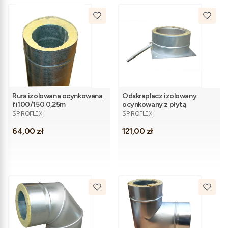
Rura izolowana ocynkowana
Odskraplacz izolowany
fi100/150 0,25m
ocynkowany z płytą
PRODUCENT
PRODUCENT
kotwową fi100/150
SPIROFLEX
SPIROFLEX
Cena
Cena
64,00 zł
121,00 zł