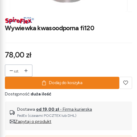
Wywiewka kwasoodporna fi120
Cena
78,00 zł
szt.
Dodaj do koszyka
Dostępność:
duża ilość
Dostawa
od 19,00 zł
- Firma kurierska
FedEx (czasami POCZTEX lub DHL)
Zapytaj o produkt