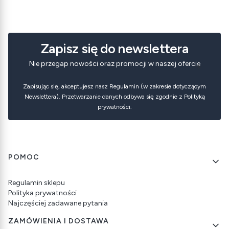
Zapisz się do newslettera
Nie przegap nowości oraz promocji w naszej ofercie
Zapisując się, akceptujesz nasz Regulamin (w zakresie dotyczącym
Newslettera). Przetwarzanie danych odbywa się zgodnie z Polityką
prywatności.
Linki w stopce
POMOC
Regulamin sklepu
Polityka prywatności
Najczęściej zadawane pytania
ZAMÓWIENIA I DOSTAWA