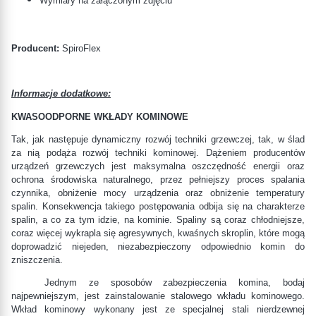
Wymiary na załączonym zdjęciu
Producent:
SpiroFlex
Informacje dodatkowe:
KWASOODPORNE WKŁADY KOMINOWE
Tak, jak następuje dynamiczny rozwój techniki grzewczej, tak, w ślad
za nią podąża rozwój techniki kominowej. Dążeniem producentów
urządzeń grzewczych jest maksymalna oszczędność energii oraz
ochrona środowiska naturalnego, przez pełniejszy proces spalania
czynnika, obniżenie mocy urządzenia oraz obniżenie temperatury
spalin. Konsekwencja takiego postępowania odbija się na charakterze
spalin, a co za tym idzie, na kominie. Spaliny są coraz chłodniejsze,
coraz więcej wykrapla się agresywnych, kwaśnych skroplin, które mogą
doprowadzić niejeden, niezabezpieczony odpowiednio komin do
zniszczenia.
Jednym ze sposobów zabezpieczenia komina, bodaj
najpewniejszym, jest zainstalowanie stalowego wkładu kominowego.
Wkład kominowy wykonany jest ze specjalnej stali nierdzewnej