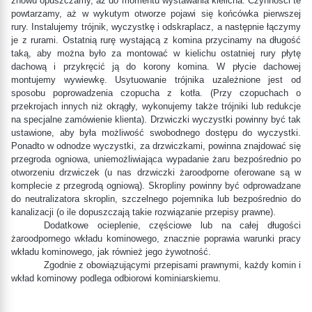
znowu opuszczamy, aż do momentu wystawania kielicha. Czynności te
powtarzamy, aż w wykutym otworze pojawi się końcówka pierwszej
rury. Instalujemy trójnik, wyczystkę i odskraplacz, a następnie łączymy
je z rurami. Ostatnią rurę wystającą z komina przycinamy na długość
taką, aby można było za montować w kielichu ostatniej rury płytę
dachową i przykręcić ją do korony komina. W płycie dachowej
montujemy wywiewkę. Usytuowanie trójnika uzależnione jest od
sposobu poprowadzenia czopucha z kotła. (Przy czopuchach o
przekrojach innych niż okrągły, wykonujemy także trójniki lub redukcje
na specjalne zamówienie klienta). Drzwiczki wyczystki powinny być tak
ustawione, aby była możliwość swobodnego dostępu do wyczystki.
Ponadto w odnodze wyczystki, za drzwiczkami, powinna znajdować się
przegroda ogniowa, uniemożliwiająca wypadanie żaru bezpośrednio po
otworzeniu drzwiczek (u nas drzwiczki żaroodporne oferowane są w
komplecie z przegrodą ogniową). Skropliny powinny być odprowadzane
do neutralizatora skroplin, szczelnego pojemnika lub bezpośrednio do
kanalizacji (o ile dopuszczają takie rozwiązanie przepisy prawne).
Dodatkowe ocieplenie, częściowe lub na całej długości
żaroodpornego wkładu kominowego, znacznie poprawia warunki pracy
wkładu kominowego, jak również jego żywotność.
Zgodnie z obowiązującymi przepisami prawnymi, każdy komin i
wkład kominowy podlega odbiorowi kominiarskiemu.