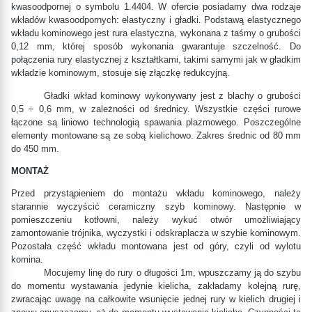
kwasoodpornej o symbolu 1.4404. W ofercie posiadamy dwa rodzaje
wkładów kwasoodpornych: elastyczny i gładki. Podstawą elastycznego
wkładu kominowego jest rura elastyczna, wykonana z taśmy o grubości
0,12 mm, której sposób wykonania gwarantuje szczelność. Do
połączenia rury elastycznej z kształtkami, takimi samymi jak w gładkim
wkładzie kominowym, stosuje się złączkę redukcyjną.
Gładki wkład kominowy wykonywany jest z blachy o grubości
0,5 ÷ 0,6 mm, w zależności od średnicy. Wszystkie części rurowe
łączone są liniowo technologią spawania plazmowego. Poszczególne
elementy montowane są ze sobą kielichowo. Zakres średnic od 80 mm
do 450 mm.
MONTAŻ
Przed przystąpieniem do montażu wkładu kominowego, należy
starannie wyczyścić ceramiczny szyb kominowy. Następnie w
pomieszczeniu kotłowni, należy wykuć otwór umożliwiający
zamontowanie trójnika, wyczystki i odskraplacza w szybie kominowym.
Pozostała część wkładu montowana jest od góry, czyli od wylotu
komina.
Mocujemy linę do rury o długości 1m, wpuszczamy ją do szybu
do momentu wystawania jedynie kielicha, zakładamy kolejną rurę,
zwracając uwagę na całkowite wsunięcie jednej rury w kielich drugiej i