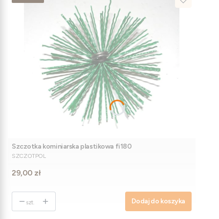
Szczotka kominiarska plastikowa fi180
PRODUCENT
SZCZOTPOL
Cena
29,00 zł
Dodaj do koszyka
szt.