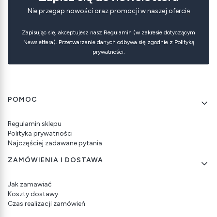
Nie przegap nowości oraz promocji w naszej ofercie
Zapisując się, akceptujesz nasz Regulamin (w zakresie dotyczącym
Newslettera). Przetwarzanie danych odbywa się zgodnie z Polityką
prywatności.
Linki w stopce
POMOC
Regulamin sklepu
Polityka prywatności
Najczęściej zadawane pytania
ZAMÓWIENIA I DOSTAWA
Jak zamawiać
Koszty dostawy
Czas realizacji zamówień