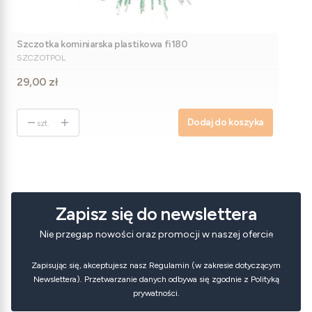
Szczotka kominiarska plastikowa fi180
PRODUCENT
SZCZOTPOL
Cena
29,00 zł
Dodaj do koszyka
szt.
Zapisz się do newslettera
Nie przegap nowości oraz promocji w naszej ofercie
Zapisując się, akceptujesz nasz Regulamin (w zakresie dotyczącym
Newslettera). Przetwarzanie danych odbywa się zgodnie z Polityką
prywatności.