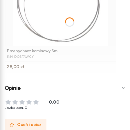
Przepychacz kominowy 6m
PRODUCENT
INNI DOSTAWCY
Cena
28,00 zł
Opinie
0.00
Liczba ocen: 0
Oceń i opisz