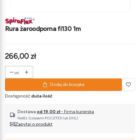
Rura żaroodporna fi130 1m
Cena
266,00 zł
szt.
Dodaj do koszyka
Dostępność:
duża ilość
Dostawa
od 19,00 zł
- Firma kurierska
FedEx (czasami POCZTEX lub DHL)
Zapytaj o produkt