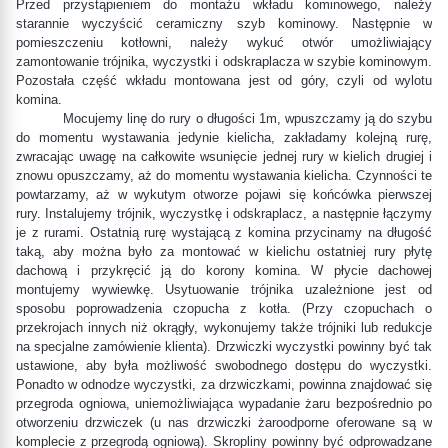
Przed przystąpieniem do montażu wkładu kominowego, należy
starannie wyczyścić ceramiczny szyb kominowy. Następnie w
pomieszczeniu kotłowni, należy wykuć otwór umożliwiający
zamontowanie trójnika, wyczystki i odskraplacza w szybie kominowym.
Pozostała część wkładu montowana jest od góry, czyli od wylotu
komina.
Mocujemy linę do rury o długości 1m, wpuszczamy ją do szybu
do momentu wystawania jedynie kielicha, zakładamy kolejną rurę,
zwracając uwagę na całkowite wsunięcie jednej rury w kielich drugiej i
znowu opuszczamy, aż do momentu wystawania kielicha. Czynności te
powtarzamy, aż w wykutym otworze pojawi się końcówka pierwszej
rury. Instalujemy trójnik, wyczystkę i odskraplacz, a następnie łączymy
je z rurami. Ostatnią rurę wystającą z komina przycinamy na długość
taką, aby można było za montować w kielichu ostatniej rury płytę
dachową i przykręcić ją do korony komina. W płycie dachowej
montujemy wywiewkę. Usytuowanie trójnika uzależnione jest od
sposobu poprowadzenia czopucha z kotła. (Przy czopuchach o
przekrojach innych niż okrągły, wykonujemy także trójniki lub redukcje
na specjalne zamówienie klienta). Drzwiczki wyczystki powinny być tak
ustawione, aby była możliwość swobodnego dostępu do wyczystki.
Ponadto w odnodze wyczystki, za drzwiczkami, powinna znajdować się
przegroda ogniowa, uniemożliwiająca wypadanie żaru bezpośrednio po
otworzeniu drzwiczek (u nas drzwiczki żaroodporne oferowane są w
komplecie z przegrodą ogniową). Skropliny powinny być odprowadzane