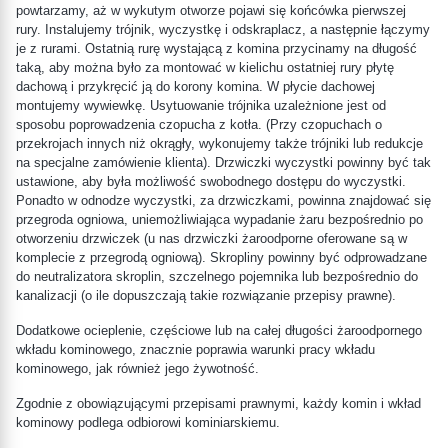
powtarzamy, aż w wykutym otworze pojawi się końcówka pierwszej
rury. Instalujemy trójnik, wyczystkę i odskraplacz, a następnie łączymy
je z rurami. Ostatnią rurę wystającą z komina przycinamy na długość
taką, aby można było za montować w kielichu ostatniej rury płytę
dachową i przykręcić ją do korony komina. W płycie dachowej
montujemy wywiewkę. Usytuowanie trójnika uzależnione jest od
sposobu poprowadzenia czopucha z kotła. (Przy czopuchach o
przekrojach innych niż okrągły, wykonujemy także trójniki lub redukcje
na specjalne zamówienie klienta). Drzwiczki wyczystki powinny być tak
ustawione, aby była możliwość swobodnego dostępu do wyczystki.
Ponadto w odnodze wyczystki, za drzwiczkami, powinna znajdować się
przegroda ogniowa, uniemożliwiająca wypadanie żaru bezpośrednio po
otworzeniu drzwiczek (u nas drzwiczki żaroodporne oferowane są w
komplecie z przegrodą ogniową). Skropliny powinny być odprowadzane
do neutralizatora skroplin, szczelnego pojemnika lub bezpośrednio do
kanalizacji (o ile dopuszczają takie rozwiązanie przepisy prawne).
Dodatkowe ocieplenie, częściowe lub na całej długości żaroodpornego
wkładu kominowego, znacznie poprawia warunki pracy wkładu
kominowego, jak również jego żywotność.
Zgodnie z obowiązującymi przepisami prawnymi, każdy komin i wkład
kominowy podlega odbiorowi kominiarskiemu.