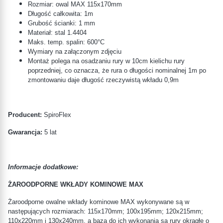
Rozmiar: owal MAX 115x170mm
Długość całkowita: 1m
Grubość ścianki: 1 mm
Materiał: stal 1.4404
Maks. temp. spalin: 600°C
Wymiary na załączonym zdjęciu
Montaż polega na osadzaniu rury w 10cm kielichu rury
poprzedniej, co oznacza, że rura o długości nominalnej 1m po
zmontowaniu daje długość rzeczywistą wkładu 0,9m
Producent:
SpiroFlex
Gwarancja:
5 lat
Informacje dodatkowe:
ŻAROODPORNE WKŁADY KOMINOWE MAX
Żaroodporne owalne wkłady kominowe MAX wykonywane są w
następujących rozmiarach: 115x170mm; 100x195mm; 120x215mm;
110x220mm i 130x240mm, a bazą do ich wykonania są rury okrągłe o