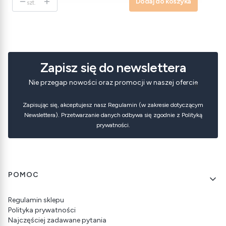
Dodaj do koszyka
szt.
Zapisz się do newslettera
Nie przegap nowości oraz promocji w naszej ofercie
Zapisując się, akceptujesz nasz Regulamin (w zakresie dotyczącym
Newslettera). Przetwarzanie danych odbywa się zgodnie z Polityką
prywatności.
Linki w stopce
POMOC
Regulamin sklepu
Polityka prywatności
Najczęściej zadawane pytania