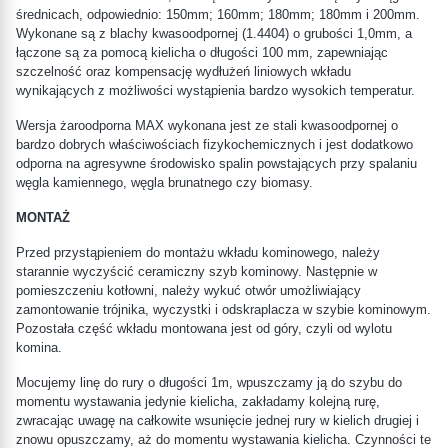
średnicach, odpowiednio: 150mm; 160mm; 180mm; 180mm i 200mm.
Wykonane są z blachy kwasoodpornej (1.4404) o grubości 1,0mm, a
łączone są za pomocą kielicha o długości 100 mm, zapewniając
szczelność oraz kompensację wydłużeń liniowych wkładu
wynikających z możliwości wystąpienia bardzo wysokich temperatur.
Wersja żaroodporna MAX wykonana jest ze stali kwasoodpornej o
bardzo dobrych właściwościach fizykochemicznych i jest dodatkowo
odporna na agresywne środowisko spalin powstających przy spalaniu
węgla kamiennego, węgla brunatnego czy biomasy.
MONTAŻ
Przed przystąpieniem do montażu wkładu kominowego, należy
starannie wyczyścić ceramiczny szyb kominowy. Następnie w
pomieszczeniu kotłowni, należy wykuć otwór umożliwiający
zamontowanie trójnika, wyczystki i odskraplacza w szybie kominowym.
Pozostała część wkładu montowana jest od góry, czyli od wylotu
komina.
Mocujemy linę do rury o długości 1m, wpuszczamy ją do szybu do
momentu wystawania jedynie kielicha, zakładamy kolejną rurę,
zwracając uwagę na całkowite wsunięcie jednej rury w kielich drugiej i
znowu opuszczamy, aż do momentu wystawania kielicha. Czynności te