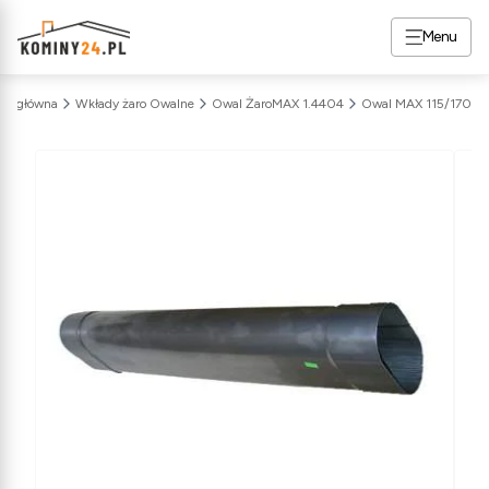
Menu
ona główna
Wkłady żaro Owalne
Owal ŻaroMAX 1.4404
Owal MAX 115/170