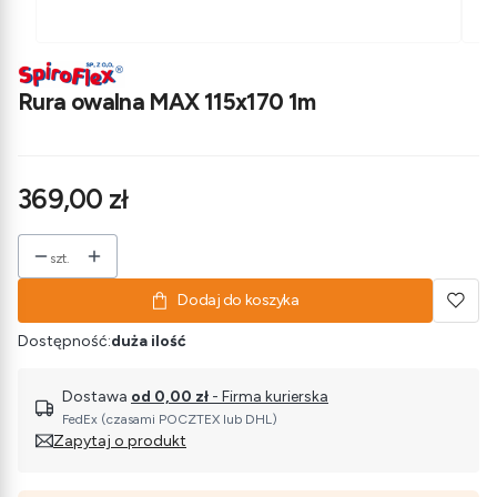
Rura owalna MAX 115x170 1m
Cena
369,00 zł
szt.
Dodaj do koszyka
Dostępność:
duża ilość
Dostawa
od 0,00 zł
- Firma kurierska
FedEx (czasami POCZTEX lub DHL)
Zapytaj o produkt