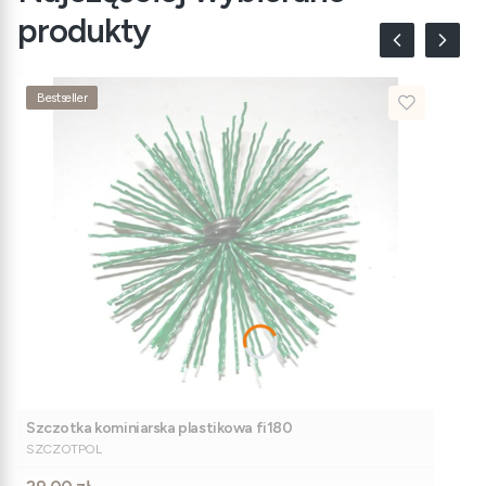
produkty
Bestseller
Szczotka kominiarska plastikowa fi180
PRODUCENT
SZCZOTPOL
Cena