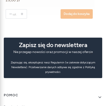
29,00 zł
Dodaj do koszyka
szt.
Zapisz się do newslettera
Nie przegap nowości oraz promocji w naszej ofercie
Zapisując się, akceptujesz nasz Regulamin (w zakresie dotyczącym
Newslettera). Przetwarzanie danych odbywa się zgodnie z Polityką
prywatności.
Linki w stopce
POMOC