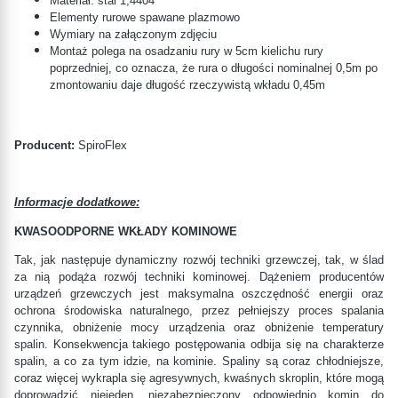
Materiał: stal
1,4404
Elementy rurowe spawane plazmowo
Wymiary na załączonym zdjęciu
Montaż polega na osadzaniu rury w 5cm kielichu rury
poprzedniej, co oznacza, że rura o długości nominalnej 0,5m po
zmontowaniu daje długość rzeczywistą wkładu 0,45m
Producent:
SpiroFlex
Informacje dodatkowe:
KWASOODPORNE WKŁADY KOMINOWE
Tak, jak następuje dynamiczny rozwój techniki grzewczej, tak, w ślad
za nią podąża rozwój techniki kominowej. Dążeniem producentów
urządzeń grzewczych jest maksymalna oszczędność energii oraz
ochrona środowiska naturalnego, przez pełniejszy proces spalania
czynnika, obniżenie mocy urządzenia oraz obniżenie temperatury
spalin. Konsekwencja takiego postępowania odbija się na charakterze
spalin, a co za tym idzie, na kominie. Spaliny są coraz chłodniejsze,
coraz więcej wykrapla się agresywnych, kwaśnych skroplin, które mogą
doprowadzić niejeden, niezabezpieczony odpowiednio komin do