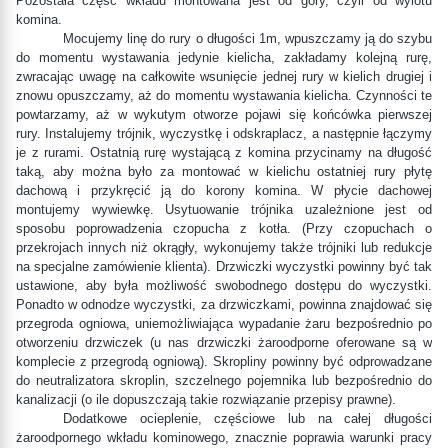
Pozostała część wkładu montowana jest od góry, czyli od wylotu
komina.
Mocujemy linę do rury o długości 1m, wpuszczamy ją do szybu
do momentu wystawania jedynie kielicha, zakładamy kolejną rurę,
zwracając uwagę na całkowite wsunięcie jednej rury w kielich drugiej i
znowu opuszczamy, aż do momentu wystawania kielicha. Czynności te
powtarzamy, aż w wykutym otworze pojawi się końcówka pierwszej
rury. Instalujemy trójnik, wyczystkę i odskraplacz, a następnie łączymy
je z rurami. Ostatnią rurę wystającą z komina przycinamy na długość
taką, aby można było za montować w kielichu ostatniej rury płytę
dachową i przykręcić ją do korony komina. W płycie dachowej
montujemy wywiewkę. Usytuowanie trójnika uzależnione jest od
sposobu poprowadzenia czopucha z kotła. (Przy czopuchach o
przekrojach innych niż okrągły, wykonujemy także trójniki lub redukcje
na specjalne zamówienie klienta). Drzwiczki wyczystki powinny być tak
ustawione, aby była możliwość swobodnego dostępu do wyczystki.
Ponadto w odnodze wyczystki, za drzwiczkami, powinna znajdować się
przegroda ogniowa, uniemożliwiająca wypadanie żaru bezpośrednio po
otworzeniu drzwiczek (u nas drzwiczki żaroodporne oferowane są w
komplecie z przegrodą ogniową). Skropliny powinny być odprowadzane
do neutralizatora skroplin, szczelnego pojemnika lub bezpośrednio do
kanalizacji (o ile dopuszczają takie rozwiązanie przepisy prawne).
Dodatkowe ocieplenie, częściowe lub na całej długości
żaroodpornego wkładu kominowego, znacznie poprawia warunki pracy