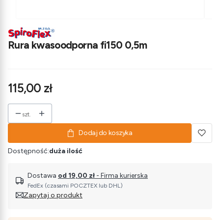
Rura kwasoodporna fi150 0,5m
Cena
115,00 zł
szt.
Dodaj do koszyka
Dostępność:
duża ilość
Dostawa
od 19,00 zł
- Firma kurierska
FedEx (czasami POCZTEX lub DHL)
Zapytaj o produkt