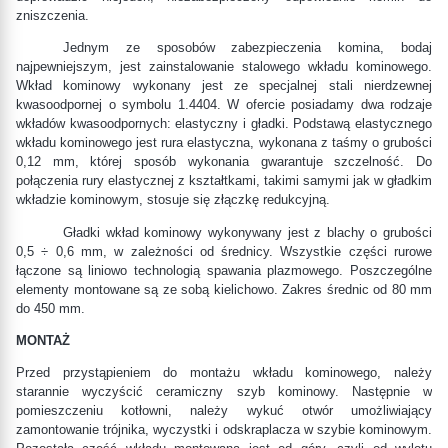
zniszczenia.
Jednym ze sposobów zabezpieczenia komina, bodaj
najpewniejszym, jest zainstalowanie stalowego wkładu kominowego.
Wkład kominowy wykonany jest ze specjalnej stali nierdzewnej
kwasoodpornej o symbolu 1.4404. W ofercie posiadamy dwa rodzaje
wkładów kwasoodpornych: elastyczny i gładki. Podstawą elastycznego
wkładu kominowego jest rura elastyczna, wykonana z taśmy o grubości
0,12 mm, której sposób wykonania gwarantuje szczelność. Do
połączenia rury elastycznej z kształtkami, takimi samymi jak w gładkim
wkładzie kominowym, stosuje się złączkę redukcyjną.
Gładki wkład kominowy wykonywany jest z blachy o grubości
0,5 ÷ 0,6 mm, w zależności od średnicy. Wszystkie części rurowe
łączone są liniowo technologią spawania plazmowego. Poszczególne
elementy montowane są ze sobą kielichowo. Zakres średnic od 80 mm
do 450 mm.
MONTAŻ
Przed przystąpieniem do montażu wkładu kominowego, należy
starannie wyczyścić ceramiczny szyb kominowy. Następnie w
pomieszczeniu kotłowni, należy wykuć otwór umożliwiający
zamontowanie trójnika, wyczystki i odskraplacza w szybie kominowym.