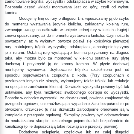
zamontowanie trójnika, wyczystki i odskraplacza w szybie kominowym.
Pozostała część wkładu montowana jest od góry, czyli od wylotu
komina.
Mocujemy linę do rury o długości 1m, wpuszczamy ją do szybu
do momentu wystawania jedynie kielicha, zakładamy kolejną rurę,
zwracając uwagę na całkowite wsunięcie jednej rury w kielich drugiej i
znowu opuszczamy, aż do momentu wystawania kielicha. Czynności te
powtarzamy, aż w wykutym otworze pojawi się końcówka pierwszej
rury. Instalujemy trójnik, wyczystkę i odskraplacz, a następnie łączymy
je z rurami. Ostatnią rurę wystającą z komina przycinamy na długość
taką, aby można było za montować w kielichu ostatniej rury płytę
dachową i przykręcić ją do korony komina. W płycie dachowej
montujemy wywiewkę. Usytuowanie trójnika uzależnione jest od
sposobu poprowadzenia czopucha z kotła. (Przy czopuchach o
przekrojach innych niż okrągły, wykonujemy także trójniki lub redukcje
na specjalne zamówienie klienta). Drzwiczki wyczystki powinny być tak
ustawione, aby była możliwość swobodnego dostępu do wyczystki.
Ponadto w odnodze wyczystki, za drzwiczkami, powinna znajdować się
przegroda ogniowa, uniemożliwiająca wypadanie żaru bezpośrednio po
otworzeniu drzwiczek (u nas drzwiczki żaroodporne oferowane są w
komplecie z przegrodą ogniową). Skropliny powinny być odprowadzane
do neutralizatora skroplin, szczelnego pojemnika lub bezpośrednio do
kanalizacji (o ile dopuszczają takie rozwiązanie przepisy prawne).
Dodatkowe ocieplenie, częściowe lub na całej długości